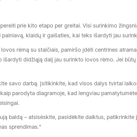
 pereiti prie kito etapo per greitai. Visi surinkimo žings
niavą, klaidų ir gaišaties, kai teks išardyti jau surinkt
 lovos rėmą su stalčiais, pamiršo įdėti centrines atram
išardyti didžiąją dalį jau surinkto lovos rėmo. Jei būtų
e savo darbą. Įsitikinkite, kad visos dalys tvirtai laikos
 kaip parodyta diagramoje, kad lengviau pamatytumėte, 
eisingai.
ją baldą – atsisėskite, pasidėkite daiktus, patikrinkite
inas sprendimas.“