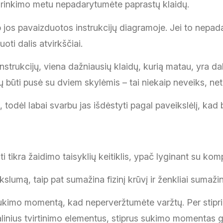
 surinkimo metu nepadarytumėte paprastų klaidų.
ip jos pavaizduotos instrukcijų diagramoje. Jei to nepada
oti dalis atvirkščiai.
instrukcijų, viena dažniausių klaidų, kurią matau, yra d
 būti pusė su dviem skylėmis – tai niekaip neveiks, net j
 todėl labai svarbu jas išdėstyti pagal paveikslėlį, kad
 tikra žaidimo taisyklių keitiklis, ypač lyginant su kom
kslumą, taip pat sumažina fizinį krūvį ir ženkliai sumažin
kimo momentą, kad neperveržtumėte varžtų. Per stipriai v
alinius tvirtinimo elementus, stiprus sukimo momentas ga