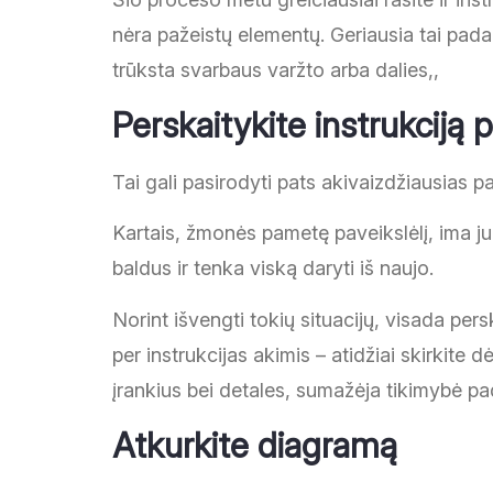
nėra pažeistų elementų. Geriausia tai padar
trūksta svarbaus varžto arba dalies,,
Perskaitykite instrukciją 
Tai gali pasirodyti pats akivaizdžiausias pat
Kartais, žmonės pametę paveikslėlį, ima ju
baldus ir tenka viską daryti iš naujo.
Norint išvengti tokių situacijų, visada pers
per instrukcijas akimis – atidžiai skirkit
įrankius bei detales, sumažėja tikimybė pa
Atkurkite diagramą