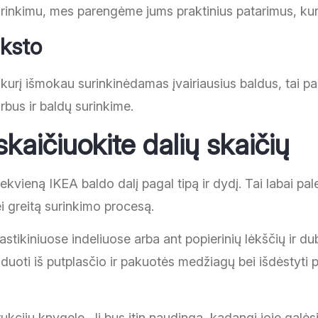
urinkimu, mes parengėme jums praktinius patarimus, kur
nksto
 kurį išmokau surinkinėdamas įvairiausius baldus, tai pas
rbus ir baldų surinkime.
skaičiuokite dalių skaičių
iekvieną IKEA baldo dalį pagal tipą ir dydį. Tai labai pa
bei greitą surinkimo procesą.
stikiniuose indeliuose arba ant popierinių lėkščių ir du
vaduoti iš putplasčio ir pakuotės medžiagų bei išdėstyti
ukcijų knygelę. Ji bus itin naudinga, kadangi joje galėsit