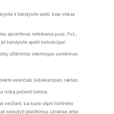
rysite ir bandysite spėti, kaip viskas
alies apvertimas netinkama puse. Pvz.,
ei bandysite apeiti instrukcijas!
 būtų užtikrintas sėkmingas surinkimas.
plekte esančiais šešiakampiais raktais.
a riziką pažeisti baldus.
eržiant, kai kurie silpni tvirtinimo
li sulaužyti plastikinius užraktus arba