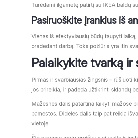
Turėdami ilgametę patirtį su IKEA baldų s
Pasiruoškite įrankius iš a
Vienas iš efektyviausių būdų taupyti laiką,
pradedant darbą. Toks požiūris yra itin sva
Palaikykite tvarką ir 
Pirmas ir svarbiausias žingsnis – rūšiuoti k
jos prireikia, ir padeda užtikrinti sklandų 
Mažesnes dalis patartina laikyti mažose pla
pamestos. Dideles dalis taip pat reikia iš
vietoje.
Šio proceso metu greičiausiai rasite ir instr