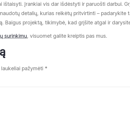
ištaisyti. Įrankiai vis dar išdėstyti ir paruošti darbui. Grį
udotų detalių, kurias reikėtų pritvirtinti – padarykite tai 
 Baigus projektą, tikimybė, kad grįšite atgal ir darysite
ų surinkimu
, visuomet galite kreiptis pas mus.
rą
i laukeliai pažymėti
*