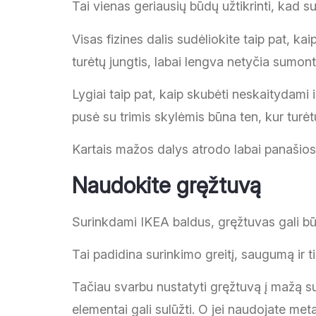
Tai vienas geriausių būdų užtikrinti, kad
Visas fizines dalis sudėliokite taip pat, ka
turėtų jungtis, labai lengva netyčia sumontu
Lygiai taip pat, kaip skubėti neskaitydami 
pusė su trimis skylėmis būna ten, kur turėtų
Kartais mažos dalys atrodo labai panašios,
Naudokite gręžtuvą
Surinkdami IKEA baldus, gręžtuvas gali būti
Tai padidina surinkimo greitį, saugumą ir ti
Tačiau svarbu nustatyti gręžtuvą į mažą su
elementai gali sulūžti. O jei naudojate met