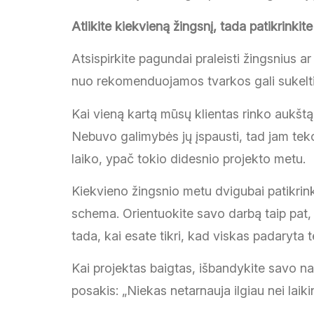
Atlikite kiekvieną žingsnį, tada patikrinkite
Atsispirkite pagundai praleisti žingsnius ar
nuo rekomenduojamos tvarkos gali sukelti pai
Kai vieną kartą mūsų klientas rinko aukštą
Nebuvo galimybės jų įspausti, tad jam teko 
laiko, ypač tokio didesnio projekto metu.
Kiekvieno žingsnio metu dvigubai patikrinkit
schema. Orientuokite savo darbą taip pat,
tada, kai esate tikri, kad viskas padaryta t
Kai projektas baigtas, išbandykite savo nau
posakis: „Niekas netarnauja ilgiau nei laik