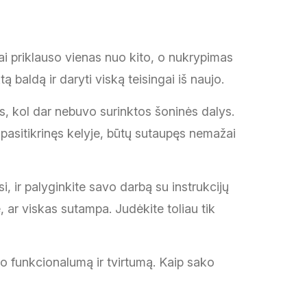
niai priklauso vienas nuo kito, o nukrypimas
ą baldą ir daryti viską teisingai iš naujo.
as, kol dar nebuvo surinktos šoninės dalys.
 pasitikrinęs kelyje, būtų sutaupęs nemažai
i, ir palyginkite savo darbą su instrukcijų
ar viskas sutampa. Judėkite toliau tik
 jo funkcionalumą ir tvirtumą. Kaip sako