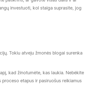
angų investuoti, kol staiga suprasite, jog
kcijų. Tokiu atveju žmonės blogai surenka
uslapį, kad žinotumėte, kas laukia. Nebėkite
us proceso etapus ir pasiruošus reikiamus