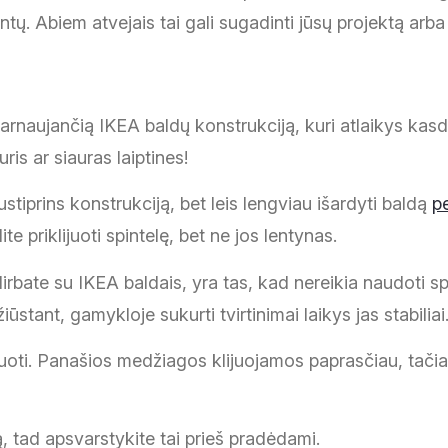
ų. Abiem atvejais tai gali sugadinti jūsų projektą arba s
i tarnaujančią IKEA baldų konstrukciją, kuri atlaikys kas
uris ar siauras laiptines!
 sustiprins konstrukciją, bet leis lengviau išardyti baldą
p
e priklijuoti spintelę, bet ne jos lentynas.
rbate su IKEA baldais, yra tas, kad nereikia naudoti sp
ūstant, gamykloje sukurti tvirtinimai laikys jas stabiliai
lijuoti. Panašios medžiagos klijuojamos paprasčiau, tači
ą, tad apsvarstykite tai prieš pradėdami.