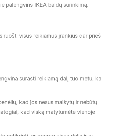
ie palengvins IKEA baldų surinkimą.
iruošti visus reikiamus įrankius dar prieš
lengvina surasti reikiamą dalį tuo metu, kai
benėlių, kad jos nesusimaišytų ir nebūtų
 patogiai, kad viską matytumėte vienoje
e patikrinti, ar gavote visas dalis ir ar