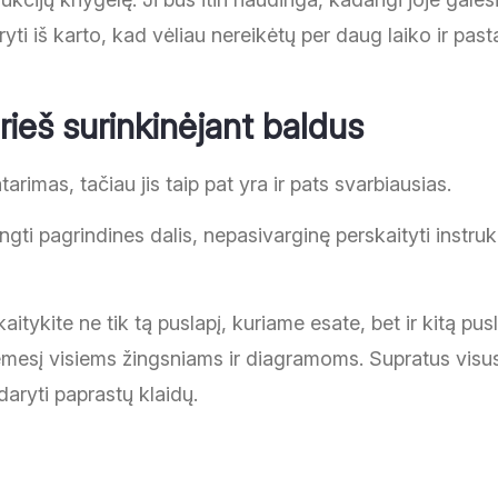
yti iš karto, kad vėliau nereikėtų per daug laiko ir past
prieš surinkinėjant baldus
arimas, tačiau jis taip pat yra ir pats svarbiausias.
ngti pagrindines dalis, nepasivarginę perskaityti instru
kaitykite ne tik tą puslapį, kuriame esate, bet ir kitą p
e dėmesį visiems žingsniams ir diagramoms. Supratus vis
daryti paprastų klaidų.