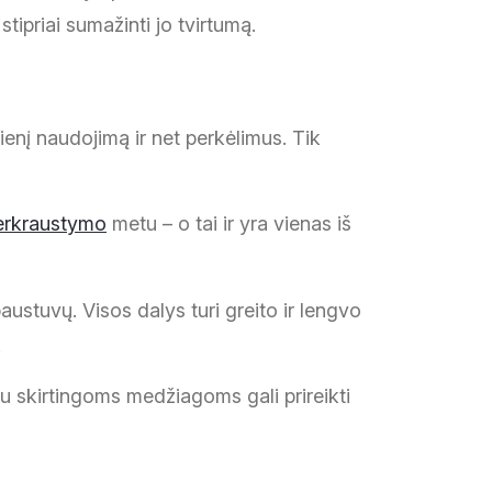
tipriai sumažinti jo tvirtumą.
dienį naudojimą ir net perkėlimus. Tik
erkraustymo
metu – o tai ir yra vienas iš
austuvų. Visos dalys turi greito ir lengvo
.
au skirtingoms medžiagoms gali prireikti