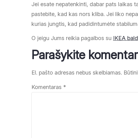
Jei esate nepatenkinti, dabar pats laikas tai 
pastebite, kad kas nors kliba. Jei liko nepana
kurias jungtis, kad padidintumėte stabilumą.
O jeigu Jums reikia pagalbos su
IKEA bald
Parašykite komenta
El. pašto adresas nebus skelbiamas.
Būtin
Komentaras
*