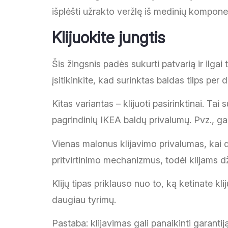
išplėšti užrakto veržlę iš medinių komponent
Klijuokite jungtis
Šis žingsnis padės sukurti patvarią ir ilga
įsitikinkite, kad surinktas baldas tilps per d
Kitas variantas – klijuoti pasirinktinai. Tai
pagrindinių IKEA baldų privalumų. Pvz., galit
Vienas malonus klijavimo privalumas, kai di
pritvirtinimo mechanizmus, todėl klijams dži
Klijų tipas priklauso nuo to, ką ketinate k
daugiau tyrimų.
Pastaba: klijavimas gali panaikinti garantij