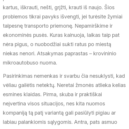
kartus, iškrauti, nešti, grįžti, krauti iš naujo. Šios
problemos tikrai pavyks išvengti, jei turėsite žymiai
talpesnę transporto priemonę. Nepamirškime ir
ekonominės pusės. Kuras kainuoja, laikas taip pat
nėra pigus, o nuobodžiai sukti ratus po miestą
niekas nenori. Atsakymas paprastas – krovininio
mikroautobuso nuoma.
Pasirinkimas nemenkas ir svarbu čia nesuklysti, kad
vėliau gailėtis netektų. Neretai žmonės atlieka kelias
esmines klaidas. Pirma, skuba ir praktiškai
neįvertina visos situacijos, nes kita nuomos
kompaniją tą patį variantą gali pasiūlyti pigiau ar
labiau palankiomis sąlygomis. Antra, pats asmuo