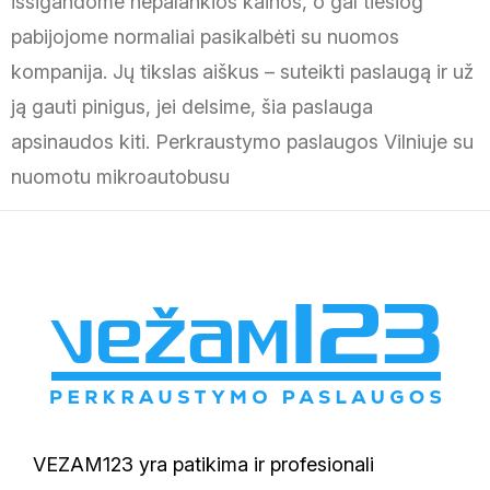
išsigandome nepalankios kainos, o gal tiesiog
pabijojome normaliai pasikalbėti su nuomos
kompanija. Jų tikslas aiškus – suteikti paslaugą ir už
ją gauti pinigus, jei delsime, šia paslauga
apsinaudos kiti. Perkraustymo paslaugos Vilniuje su
nuomotu mikroautobusu
VEZAM123 yra patikima ir profesionali