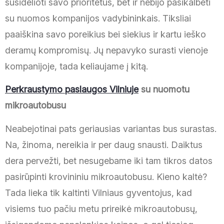
susidėlioti savo prioritetus, bet ir nebijo pasikalbėti
su nuomos kompanijos vadybininkais. Tiksliai
paaiškina savo poreikius bei siekius ir kartu ieško
deramų kompromisų. Jų nepavyko surasti vienoje
kompanijoje, tada keliaujame į kitą.
Perkraustymo paslaugos Vilniuje
su nuomotu
mikroautobusu
Neabejotinai pats geriausias variantas bus surastas.
Na, žinoma, nereikia ir per daug snausti. Daiktus
dera pervežti, bet nesugebame iki tam tikros datos
pasirūpinti krovininiu mikroautobusu. Kieno kaltė?
Tada lieka tik kaltinti Vilniaus gyventojus, kad
visiems tuo pačiu metu prireikė mikroautobusų,