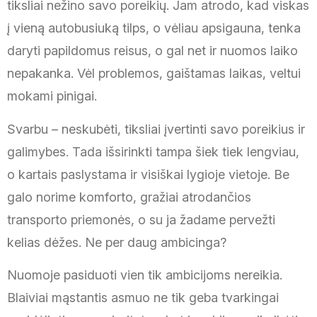
tiksliai nežino savo poreikių. Jam atrodo, kad viskas
į vieną autobusiuką tilps, o vėliau apsigauna, tenka
daryti papildomus reisus, o gal net ir nuomos laiko
nepakanka. Vėl problemos, gaištamas laikas, veltui
mokami pinigai.
Svarbu – neskubėti, tiksliai įvertinti savo poreikius ir
galimybes. Tada išsirinkti tampa šiek tiek lengviau,
o kartais paslystama ir visiškai lygioje vietoje. Be
galo norime komforto, gražiai atrodančios
transporto priemonės, o su ja žadame pervežti
kelias dėžes. Ne per daug ambicinga?
Nuomoje pasiduoti vien tik ambicijoms nereikia.
Blaiviai mąstantis asmuo ne tik geba tvarkingai